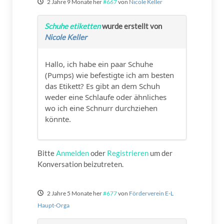
2 Jahre 9 Monate her
#667
von
Nicole Keller
Schuhe etiketten
wurde erstellt von
Nicole Keller
Hallo, ich habe ein paar Schuhe
(Pumps) wie befestigte ich am besten
das Etikett? Es gibt an dem Schuh
weder eine Schlaufe oder ähnliches
wo ich eine Schnurr durchziehen
könnte.
Bitte
Anmelden
oder
Registrieren
um der
Konversation beizutreten.
2 Jahre 5 Monate her
#677
von
Förderverein E-L
Haupt-Orga