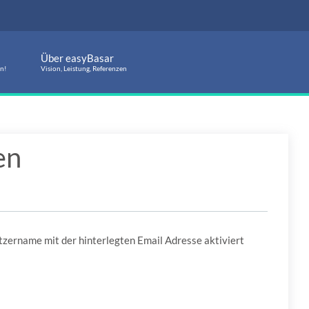
Über easyBasar
en!
Vision, Leistung, Referenzen
en
utzername mit der hinterlegten Email Adresse aktiviert