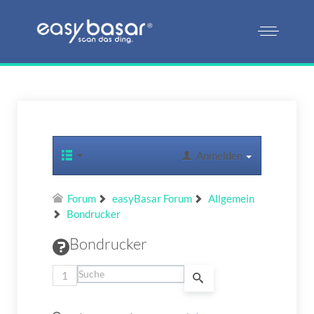
Anmelden
Forum
easyBasar Forum
Allgemein
Bondrucker
Bondrucker
1