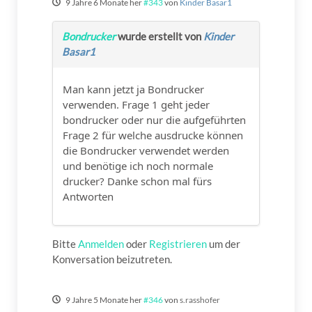
9 Jahre 6 Monate her
#343
von
Kinder Basar1
Bondrucker
wurde erstellt von
Kinder
Basar1
Man kann jetzt ja Bondrucker
verwenden. Frage 1 geht jeder
bondrucker oder nur die aufgeführten
Frage 2 für welche ausdrucke können
die Bondrucker verwendet werden
und benötige ich noch normale
drucker? Danke schon mal fürs
Antworten
Bitte
Anmelden
oder
Registrieren
um der
Konversation beizutreten.
9 Jahre 5 Monate her
#346
von
s.rasshofer